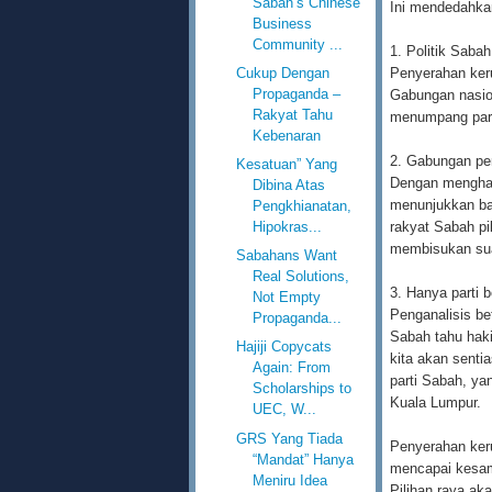
Sabah’s Chinese
Ini mendedahkan
Business
Community ...
1. Politik Sabah
Cukup Dengan
Penyerahan ker
Propaganda –
Gabungan nasion
Rakyat Tahu
menumpang parti
Kebenaran
2. Gabungan pe
Kesatuan” Yang
Dengan menghad
Dibina Atas
menunjukkan ba
Pengkhianatan,
Hipokras...
rakyat Sabah pil
membisukan su
Sabahans Want
Real Solutions,
3. Hanya parti 
Not Empty
Penganalisis be
Propaganda...
Sabah tahu hak
Hajiji Copycats
kita akan senti
Again: From
parti Sabah, ya
Scholarships to
Kuala Lumpur.
UEC, W...
GRS Yang Tiada
Penyerahan keru
“Mandat” Hanya
mencapai kesam
Meniru Idea
Pilihan raya ak