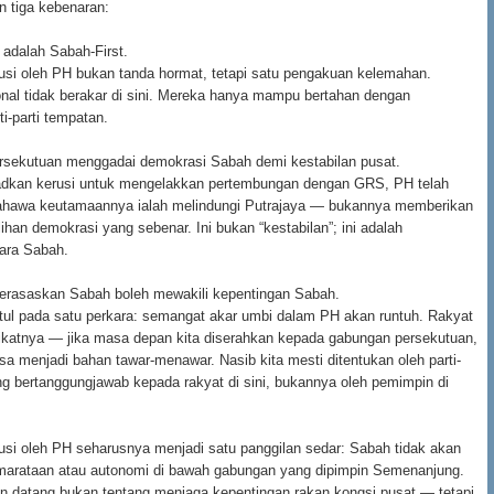
 tiga kebenaran:
 adalah Sabah-First.
usi oleh PH bukan tanda hormat, tetapi satu pengakuan kelemahan.
al tidak berakar di sini. Mereka hanya mampu bertahan dengan
-parti tempatan.
rsekutuan menggadai demokrasi Sabah demi kestabilan pusat.
kan kerusi untuk mengelakkan pertembungan dengan GRS, PH telah
hawa keutamaannya ialah melindungi Putrajaya — bukannya memberikan
ihan demokrasi yang sebenar. Ini bukan “kestabilan”; ini adalah
ara Sabah.
berasaskan Sabah boleh mewakili kepentingan Sabah.
tul pada satu perkara: semangat akar umbi dalam PH akan runtuh. Rakyat
ikatnya — jika masa depan kita diserahkan kepada gabungan persekutuan,
asa menjadi bahan tawar-menawar. Nasib kita mesti ditentukan oleh parti-
ng bertanggungjawab kepada rakyat di sini, bukannya oleh pemimpin di
si oleh PH seharusnya menjadi satu panggilan sedar: Sabah tidak akan
arataan atau autonomi di bawah gabungan yang dipimpin Semenanjung.
an datang bukan tentang menjaga kepentingan rakan kongsi pusat — tetapi