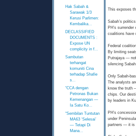
Hak Sabah &
This exposes th
Sarawak 1/3
Kerusi Parlimen:
Sabah’s politics
Kembalika...
PH’s surrender 
DECLASSIFIED
coalitions have 
DOCUMENTS :
Expose UN
Federal coalitio
complicity in f...
By limiting seat
Sambutan
Putrajaya — not 
terhangat
silencing Sabah
komuniti Cina
terhadap Shafie
Only Sabah-base
s...
The analysts ar
“CCA dengan
know the truth —
Petronas Bukan
chips. Our dest
Kemenangan —
by leaders in K
Ia Satu Ko...
PH’s concession
“Sembilan Tuntutan
under Peninsular
MA63 ‘Selesai’
partners — it is
— Tetapi Di
Mana...