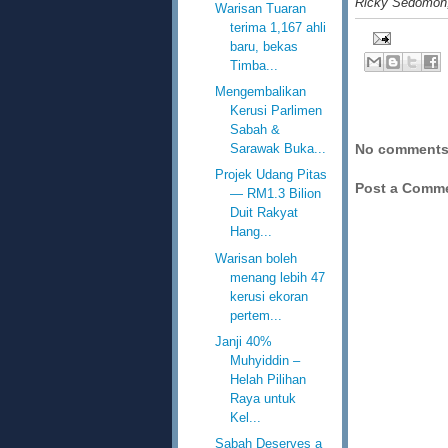
Ricky Sedomon, 
Warisan Tuaran
terima 1,167 ahli
baru, bekas
Timba...
Mengembalikan
Kerusi Parlimen
Sabah &
Sarawak Buka...
No comments
Projek Udang Pitas
Post a Comm
— RM1.3 Bilion
Duit Rakyat
Hang...
Warisan boleh
menang lebih 47
kerusi ekoran
pertem...
Janji 40%
Muhyiddin –
Helah Pilihan
Raya untuk
Kel...
Sabah Deserves a