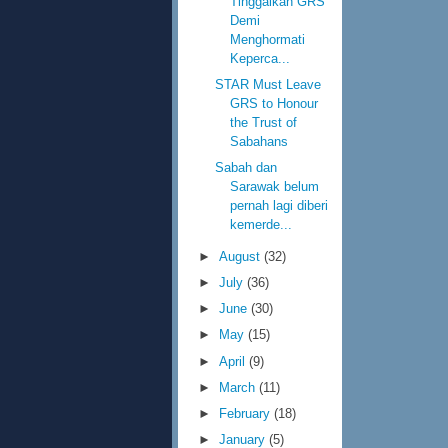
Tinggalkan GRS
Demi
Menghormati
Keperca...
STAR Must Leave
GRS to Honour
the Trust of
Sabahans
Sabah dan
Sarawak belum
pernah lagi diberi
kemerde...
►
August
(32)
►
July
(36)
►
June
(30)
►
May
(15)
►
April
(9)
►
March
(11)
►
February
(18)
►
January
(5)