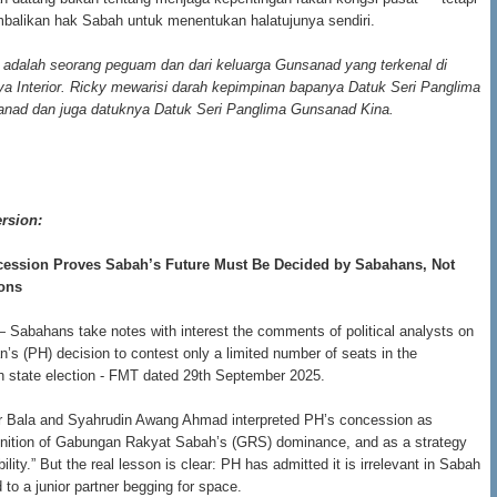
balikan hak Sabah untuk menentukan halatujunya sendiri.
adalah seorang peguam dan dari keluarga Gunsanad yang terkenal di
 Interior. Ricky mewarisi darah kepimpinan bapanya Datuk Seri Panglima
ad dan juga datuknya Datuk Seri Panglima Gunsanad Kina.
ersion:
cession Proves Sabah’s Future Must Be Decided by Sabahans, Not
ions
 Sabahans take notes with interest the comments of political analysts on
’s (PH) decision to contest only a limited number of seats in the
 state election - FMT dated 29th September 2025.
r Bala and Syahrudin Awang Ahmad interpreted PH’s concession as
nition of Gabungan Rakyat Sabah’s (GRS) dominance, and as a strategy
bility.” But the real lesson is clear: PH has admitted it is irrelevant in Sabah
d to a junior partner begging for space.