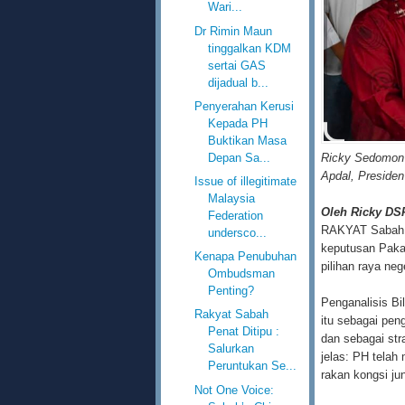
Wari...
Dr Rimin Maun
tinggalkan KDM
sertai GAS
dijadual b...
Penyerahan Kerusi
Kepada PH
Buktikan Masa
Depan Sa...
Ricky Sedomon 
Apdal, Presiden
Issue of illegitimate
Malaysia
Oleh Ricky DS
Federation
RAKYAT Sabah m
undersco...
keputusan Pakat
Kenapa Penubuhan
pilihan raya ne
Ombudsman
Penting?
Penganalisis B
Rakyat Sabah
itu sebagai pen
Penat Ditipu :
dan sebagai str
Salurkan
jelas: PH telah
Peruntukan Se...
rakan kongsi ju
Not One Voice: