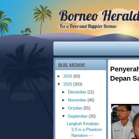
Borneo Heral
For a Freer and Happier Borneo
BLOG ARCHIVE
Penyerah
►
2026
(60)
Depan Sa
▼
2025
(303)
►
December
(11)
►
November
(46)
►
October
(55)
▼
September
(35)
Langkah Kinabalu
2.0 is a Phantom
Narrative —