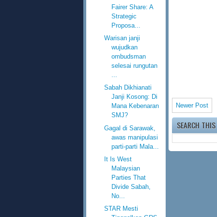
Fairer Share: A
Strategic
Proposa...
Warisan janji
wujudkan
ombudsman
selesai rungutan
...
Sabah Dikhianati
Janji Kosong: Di
Newer Post
Mana Kebenaran
SMJ?
SEARCH THIS
Gagal di Sarawak,
awas manipulasi
parti-parti Mala...
It Is West
Malaysian
Parties That
Divide Sabah,
No...
STAR Mesti