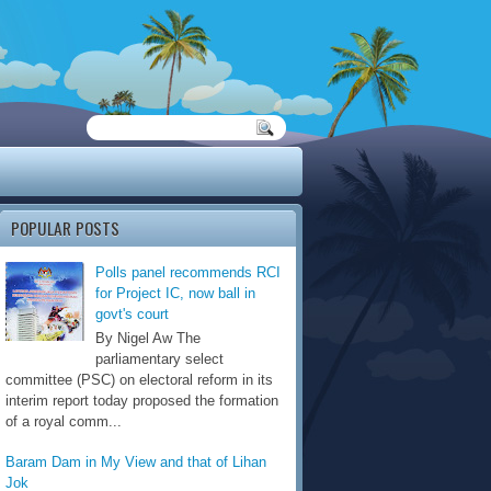
POPULAR POSTS
Polls panel recommends RCI
for Project IC, now ball in
govt's court
By Nigel Aw The
parliamentary select
committee (PSC) on electoral reform in its
interim report today proposed the formation
of a royal comm...
Baram Dam in My View and that of Lihan
Jok