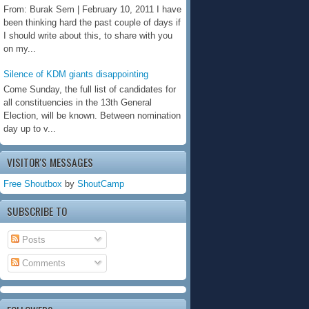
From: Burak Sem | February 10, 2011 I have
been thinking hard the past couple of days if
I should write about this, to share with you
on my...
Silence of KDM giants disappointing
Come Sunday, the full list of candidates for
all constituencies in the 13th General
Election, will be known. Between nomination
day up to v...
VISITOR'S MESSAGES
Free Shoutbox
by
ShoutCamp
SUBSCRIBE TO
Posts
Comments