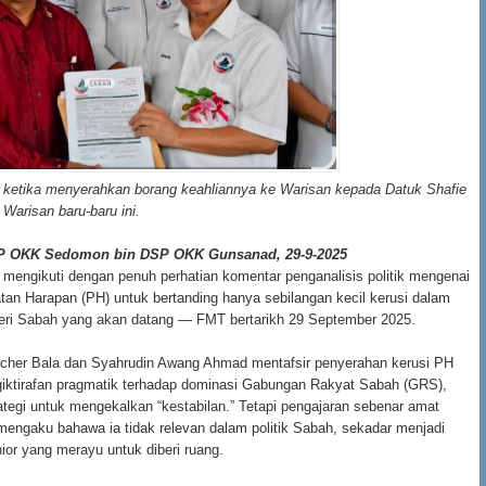
ketika menyerahkan borang keahliannya ke Warisan kepada Datuk Shafie
 Warisan baru-baru ini.
P OKK Sedomon bin DSP OKK Gunsanad, 29-9-2025
engikuti dengan penuh perhatian komentar penganalisis politik mengenai
an Harapan (PH) untuk bertanding hanya sebilangan kecil kerusi dalam
geri Sabah yang akan datang — FMT bertarikh 29 September 2025.
ilcher Bala dan Syahrudin Awang Ahmad mentafsir penyerahan kerusi PH
giktirafan pragmatik terhadap dominasi Gabungan Rakyat Sabah (GRS),
ategi untuk mengekalkan “kestabilan.” Tetapi pengajaran sebenar amat
 mengaku bahawa ia tidak relevan dalam politik Sabah, sekadar menjadi
nior yang merayu untuk diberi ruang.