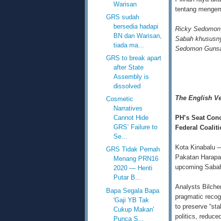
Warisan
tentang mengem
GRS sudah
bersedia hadapi
Ricky Sedomon 
BN dan Warisan,
Sabah khususnya
tiada ma...
Sedomon Gunsan
GRS to break apart
after State
Assembly is
dissolved
The English V
Cosmetic
Narratives
PH’s Seat Con
Cannot Hide
GRS’ Failure to
Federal Coalit
Se...
Kota Kinabalu —
GRS Tidak Pernah
Pakatan Harapan
Menang PRN16
upcoming Sabah
2020 — Henti
Putar B...
Analysts Bilche
Bapa Segala Bapa
pragmatic recog
'Gaji YB Tak
to preserve “sta
Cukup Makan'
politics, reduce
Punca S...