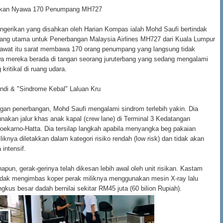
hkan Nyawa 170 Penumpang MH727
ngerikan yang disahkan oleh Harian Kompas ialah Mohd Saufi bertindak
bang utama untuk Penerbangan Malaysia Airlines MH727 dari Kuala Lumpur
sawat itu sarat membawa 170 orang penumpang yang langsung tidak
a mereka berada di tangan seorang juruterbang yang sedang mengalami
 kritikal di ruang udara.
ndi & "Sindrome Kebal" Laluan Kru
gan penerbangan, Mohd Saufi mengalami sindrom terlebih yakin. Dia
akan jalur khas anak kapal (crew lane) di Terminal 3 Kedatangan
ekarno-Hatta. Dia tersilap langkah apabila menyangka beg pakaian
liknya diletakkan dalam kategori risiko rendah (low risk) dan tidak akan
 intensif.
pun, gerak-gerinya telah dikesan lebih awal oleh unit risikan. Kastam
indak mengimbas koper perak miliknya menggunakan mesin X-ray lalu
kus besar dadah bernilai sekitar RM45 juta (60 bilion Rupiah).