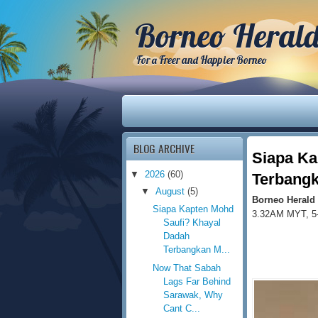
Borneo Heral
For a Freer and Happier Borneo
BLOG ARCHIVE
Siapa Ka
▼
2026
(60)
Terbangk
▼
August
(5)
Borneo Herald
Siapa Kapten Mohd
3.32AM MYT, 5
Saufi? Khayal
Dadah
Terbangkan M...
Now That Sabah
Lags Far Behind
Sarawak, Why
Cant C...