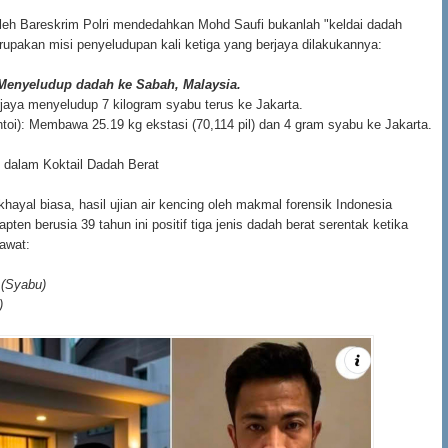
leh Bareskrim Polri mendedahkan Mohd Saufi bukanlah "keldai dadah
rupakan misi penyeludupan kali ketiga yang berjaya dilakukannya:
 Menyeludup dadah ke Sabah, Malaysia.
jaya menyeludup 7 kilogram syabu terus ke Jakarta.
ntoi): Membawa 25.19 kg ekstasi (70,114 pil) dan 4 gram syabu ke Jakarta.
 dalam Koktail Dadah Berat
hayal biasa, hasil ujian air kencing oleh makmal forensik Indonesia
ten berusia 39 tahun ini positif tiga jenis dadah berat serentak ketika
awat:
(Syabu)
)