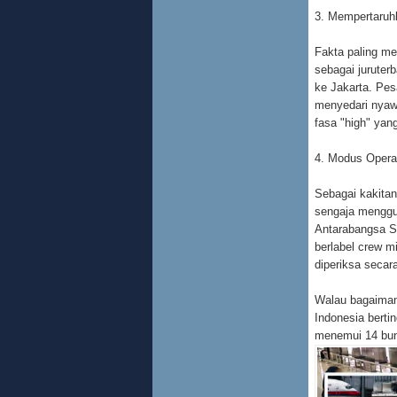
3. Mempertaru
Fakta paling me
sebagai juruter
ke Jakarta. Pe
menyedari nyaw
fasa "high" yang
4. Modus Opera
Sebagai kakitan
sengaja menggun
Antarabangsa So
berlabel crew mi
diperiksa secara
Walau bagaimana
Indonesia bert
menemui 14 bung