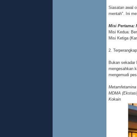
Siasatan awal o
mentah". Ini me
Misi Pertama:
Misi Kedua: Ber
Misi Ketiga (Ka
2. Terperangkap
Bukan sekadar k
mengesahkan kap
mengemudi pes
Metamfetamina 
MDMA (Ekstasi
Kokain