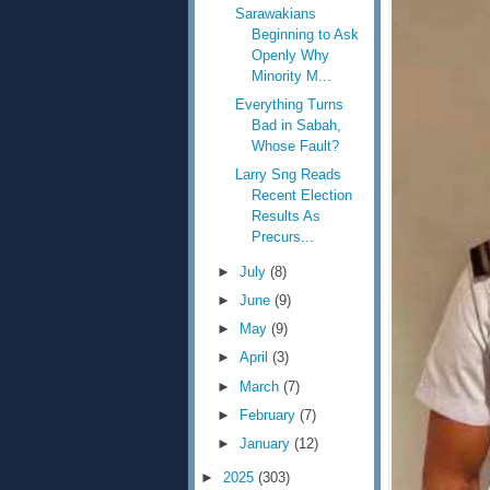
Sarawakians
Beginning to Ask
Openly Why
Minority M...
Everything Turns
Bad in Sabah,
Whose Fault?
Larry Sng Reads
Recent Election
Results As
Precurs...
►
July
(8)
►
June
(9)
►
May
(9)
►
April
(3)
►
March
(7)
►
February
(7)
►
January
(12)
►
2025
(303)