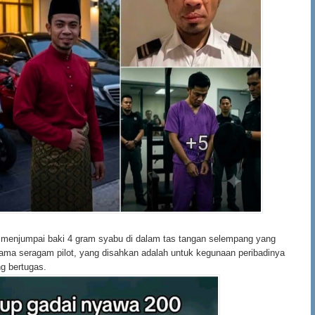
 menjumpai baki 4 gram syabu di dalam tas tangan selempang yang
ama seragam pilot, yang disahkan adalah untuk kegunaan peribadinya
ng bertugas.