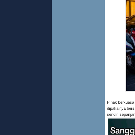
Pihak berkuasa
dipakainya bers
sendiri sepanja