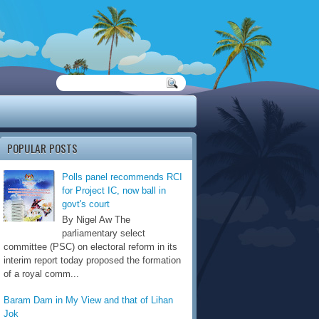
POPULAR POSTS
Polls panel recommends RCI
for Project IC, now ball in
govt's court
By Nigel Aw The
parliamentary select
committee (PSC) on electoral reform in its
interim report today proposed the formation
of a royal comm...
Baram Dam in My View and that of Lihan
Jok