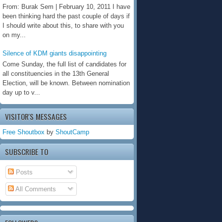
From: Burak Sem | February 10, 2011 I have
been thinking hard the past couple of days if
I should write about this, to share with you
on my...
Silence of KDM giants disappointing
Come Sunday, the full list of candidates for
all constituencies in the 13th General
Election, will be known. Between nomination
day up to v...
VISITOR'S MESSAGES
Free Shoutbox
by
ShoutCamp
SUBSCRIBE TO
Posts
All Comments