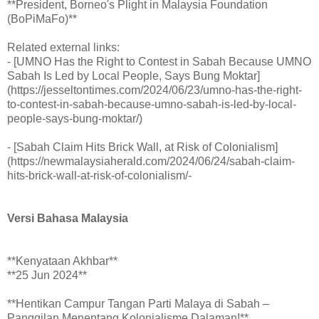
**President, Borneo's Plight in Malaysia Foundation
(BoPiMaFo)**
Related external links:
- [UMNO Has the Right to Contest in Sabah Because UMNO
Sabah Is Led by Local People, Says Bung Moktar]
(https://jesseltontimes.com/2024/06/23/umno-has-the-right-
to-contest-in-sabah-because-umno-sabah-is-led-by-local-
people-says-bung-moktar/)
- [Sabah Claim Hits Brick Wall, at Risk of Colonialism]
(https://newmalaysiaherald.com/2024/06/24/sabah-claim-
hits-brick-wall-at-risk-of-colonialism/-
Versi Bahasa Malaysia
**Kenyataan Akhbar**
**25 Jun 2024**
**Hentikan Campur Tangan Parti Malaya di Sabah –
Panggilan Menentang Kolonialisme Dalaman!**