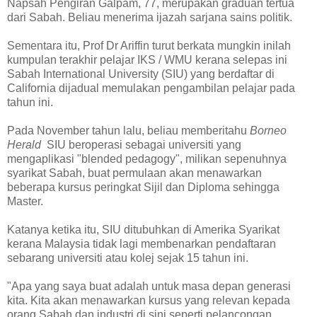
Napsah Pengiran Galpam, 77, merupakan graduan tertua
dari Sabah. Beliau menerima ijazah sarjana sains politik.
Sementara itu, Prof Dr Ariffin turut berkata mungkin inilah
kumpulan terakhir pelajar IKS / WMU kerana selepas ini
Sabah International University (SIU) yang berdaftar di
California dijadual memulakan pengambilan pelajar pada
tahun ini.
Pada November tahun lalu, beliau memberitahu
Borneo
Herald
SIU beroperasi sebagai universiti yang
mengaplikasi "blended pedagogy", milikan sepenuhnya
syarikat Sabah, buat permulaan akan menawarkan
beberapa kursus peringkat Sijil dan Diploma sehingga
Master.
Katanya ketika itu, SIU ditubuhkan di Amerika Syarikat
kerana Malaysia tidak lagi membenarkan pendaftaran
sebarang universiti atau kolej sejak 15 tahun ini.
"Apa yang saya buat adalah untuk masa depan generasi
kita. Kita akan menawarkan kursus yang relevan kepada
orang Sabah dan industri di sini seperti pelancongan,