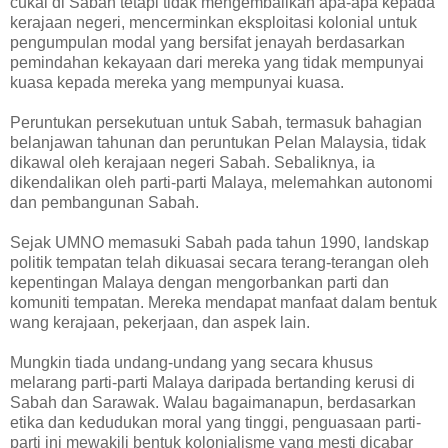
cukai di Sabah tetapi tidak mengembalikan apa-apa kepada
kerajaan negeri, mencerminkan eksploitasi kolonial untuk
pengumpulan modal yang bersifat jenayah berdasarkan
pemindahan kekayaan dari mereka yang tidak mempunyai
kuasa kepada mereka yang mempunyai kuasa.
Peruntukan persekutuan untuk Sabah, termasuk bahagian
belanjawan tahunan dan peruntukan Pelan Malaysia, tidak
dikawal oleh kerajaan negeri Sabah. Sebaliknya, ia
dikendalikan oleh parti-parti Malaya, melemahkan autonomi
dan pembangunan Sabah.
Sejak UMNO memasuki Sabah pada tahun 1990, landskap
politik tempatan telah dikuasai secara terang-terangan oleh
kepentingan Malaya dengan mengorbankan parti dan
komuniti tempatan. Mereka mendapat manfaat dalam bentuk
wang kerajaan, pekerjaan, dan aspek lain.
Mungkin tiada undang-undang yang secara khusus
melarang parti-parti Malaya daripada bertanding kerusi di
Sabah dan Sarawak. Walau bagaimanapun, berdasarkan
etika dan kedudukan moral yang tinggi, penguasaan parti-
parti ini mewakili bentuk kolonialisme yang mesti dicabar