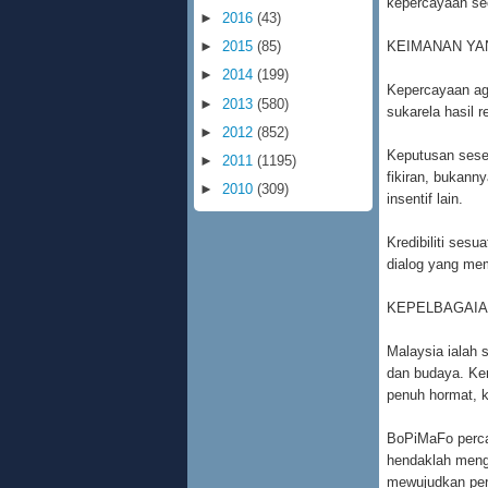
kepercayaan se
►
2016
(43)
KEIMANAN YA
►
2015
(85)
►
2014
(199)
Kepercayaan ag
►
2013
(580)
sukarela hasil 
►
2012
(852)
Keputusan seseo
►
2011
(1195)
fikiran, bukann
►
2010
(309)
insentif lain.
Kredibiliti ses
dialog yang me
KEPELBAGAIA
Malaysia ialah 
dan budaya. Ke
penuh hormat, 
BoPiMaFo percay
hendaklah meng
mewujudkan per