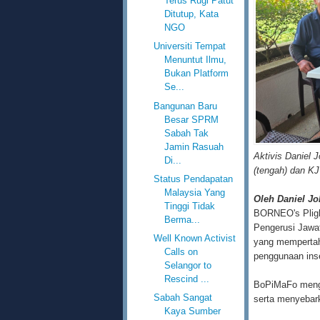
Terus Rugi Patut
Ditutup, Kata
NGO
Universiti Tempat
Menuntut Ilmu,
Bukan Platform
Se...
Bangunan Baru
Besar SPRM
Sabah Tak
Jamin Rasuah
Aktivis Daniel 
Di...
(tengah) dan KJ
Status Pendapatan
Malaysia Yang
Oleh Daniel J
Tinggi Tidak
BORNEO's Pligh
Berma...
Pengerusi Jaw
Well Known Activist
yang mempertah
Calls on
penggunaan inse
Selangor to
Rescind ...
BoPiMaFo mengh
Sabah Sangat
serta menyebar
Kaya Sumber