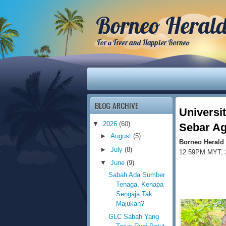
Borneo Heral
For a Freer and Happier Borneo
BLOG ARCHIVE
Universi
▼
2026
(60)
Sebar Ag
►
August
(5)
Borneo Herald
►
July
(8)
12.59PM MYT, 
▼
June
(9)
Sabah Ada Sumber
Tenaga, Kenapa
Sengaja Tak
Majukan?
GLC Sabah Yang