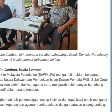
John Jambun, kiri, bersama sahabat-sahabatnya Datuk Dominic Putucheary
 John, di Kuala Lumpur beberapa hari lalu.
ohn Jambun, Kuala Lumpur
t in Malaysia Foundation (BoPiMaFo) mengambil maklum kenyataan
atankuasa Dakwah dan Pembelaan Islam Dewan Pemuda PAS, Sukri Omar,
ankan aktiviti dakwah agama serta menjawab kebimbangan berhubung
ntif dalam usaha tersebut.
ormati hak perlembagaan setiap individu dan organisasi untuk menganut
kan kepercayaan agama mereka selaras dengan batasan undang-undang.