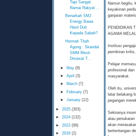
Tapi Sangat
Namun begitu, k
Ramai Rakyat ...
keyakinan perib
ganjaran materi
Benarkah SMJ
Energy Bawa
Hasil Duit
PENDIDIKAN 
Kepada Sabah?
AGAMA MELAL
Hormati Titah
Institusi penga
Agong : Skandal
pemikiran kritis
SMM Mesti
Disiasat T...
Pelajar memasu
►
May
(9)
profesional da
►
April
(3)
masyarakat.
►
March
(7)
Oleh itu, univer
►
February
(7)
latar belakang 
►
January
(12)
pegangan mere
►
2025
(303)
Sekiranya insen
►
2024
(132)
atau penukaran 
akan merasakan
►
2023
(99)
bertentangan d
►
2018
(2)