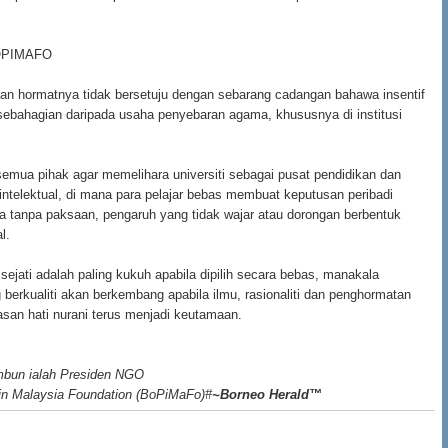
OPIMAFO
n hormatnya tidak bersetuju dengan sebarang cadangan bahawa insentif
 sebahagian daripada usaha penyebaran agama, khususnya di institusi
.
mua pihak agar memelihara universiti sebagai pusat pendidikan dan
ntelektual, di mana para pelajar bebas membuat keputusan peribadi
 tanpa paksaan, pengaruh yang tidak wajar atau dorongan berbentuk
l.
ejati adalah paling kukuh apabila dipilih secara bebas, manakala
 berkualiti akan berkembang apabila ilmu, rasionaliti dan penghormatan
san hati nurani terus menjadi keutamaan.
mbun ialah
Presiden NGO
 in Malaysia Foundation (BoPiMaFo)#
~Borneo Herald™