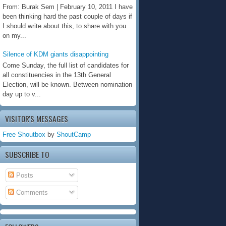
From: Burak Sem | February 10, 2011 I have
been thinking hard the past couple of days if
I should write about this, to share with you
on my...
Silence of KDM giants disappointing
Come Sunday, the full list of candidates for
all constituencies in the 13th General
Election, will be known. Between nomination
day up to v...
VISITOR'S MESSAGES
Free Shoutbox
by
ShoutCamp
SUBSCRIBE TO
Posts
Comments