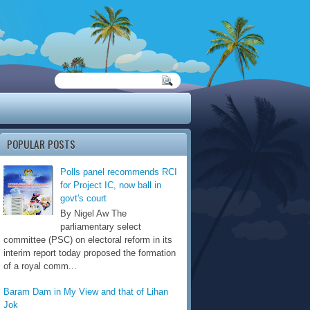
POPULAR POSTS
Polls panel recommends RCI
for Project IC, now ball in
govt's court
By Nigel Aw The
parliamentary select
committee (PSC) on electoral reform in its
interim report today proposed the formation
of a royal comm...
Baram Dam in My View and that of Lihan
Jok