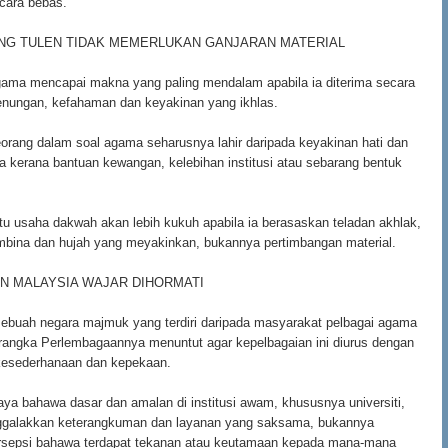
cara bebas.
NG TULEN TIDAK MEMERLUKAN GANJARAN MATERIAL
ama mencapai makna yang paling mendalam apabila ia diterima secara
renungan, kefahaman dan keyakinan yang ikhlas.
rang dalam soal agama seharusnya lahir daripada keyakinan hati dan
ya kerana bantuan kewangan, kelebihan institusi atau sebarang bentuk
uatu usaha dakwah akan lebih kukuh apabila ia berasaskan teladan akhlak,
mbina dan hujah yang meyakinkan, bukannya pertimbangan material.
N MALAYSIA WAJAR DIHORMATI
sebuah negara majmuk yang terdiri daripada masyarakat pelbagai agama
rangka Perlembagaannya menuntut agar kepelbagaian ini diurus dengan
kesederhanaan dan kepekaan.
a bahawa dasar dan amalan di institusi awam, khususnya universiti,
galakkan keterangkuman dan layanan yang saksama, bukannya
sepsi bahawa terdapat tekanan atau keutamaan kepada mana-mana