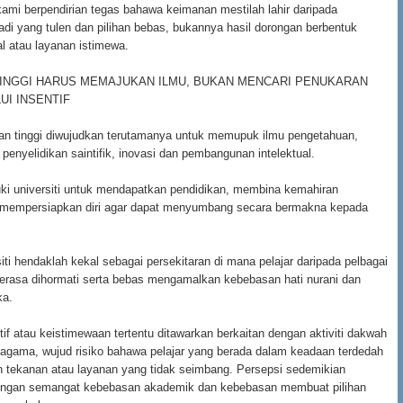
ami berpendirian tegas bahawa keimanan mestilah lahir daripada
adi yang tulen dan pilihan bebas, bukannya hasil dorongan berbentuk
al atau layanan istimewa.
TINGGI HARUS MEMAJUKAN ILMU, BUKAN MENCARI PENUKARAN
UI INSENTIF
jian tinggi diwujudkan terutamanya untuk memupuk ilmu pengetahuan,
, penyelidikan saintifik, inovasi dan pembangunan intelektual.
ki universiti untuk mendapatkan pendidikan, membina kemahiran
n mempersiapkan diri agar dapat menyumbang secara bermakna kepada
siti hendaklah kekal sebagai persekitaran di mana pelajar daripada pelbagai
berasa dihormati serta bebas mengamalkan kebebasan hati nurani dan
ka.
tif atau keistimewaan tertentu ditawarkan berkaitan dengan aktiviti dakwah
agama, wujud risiko bahawa pelajar yang berada dalam keadaan terdedah
 tekanan atau layanan yang tidak seimbang. Persepsi sedemikian
engan semangat kebebasan akademik dan kebebasan membuat pilihan