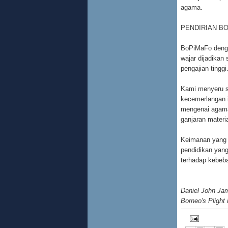
agama.
PENDIRIAN B
BoPiMaFo denga
wajar dijadikan
pengajian tinggi
Kami menyeru se
kecemerlangan i
mengenai agama
ganjaran materia
Keimanan yang s
pendidikan yang
terhadap kebeba
Daniel John Ja
Borneo's Plight